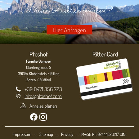
Diesen Ausblick genießen?
Hier Anfragen
Pfoshof
RittenCard
Familie Gamper
Oberlengmoos 5
39054 Klobenstein / Ritten
Bozen / Südtirol
+39 0471 356 723
info@pfoshof.com
Anreise planen
Impressum
-
Sitemap
-
Privacy
-
MwStr.Nr. 02444820217 CIN: