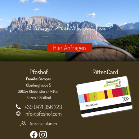
Diesen Ausblick genießen?
Hier Anfragen
Pfoshof
RittenCard
Familie Gamper
Oberlengmoos 5
39054 Klobenstein / Ritten
Bozen / Südtirol
+39 0471 356 723
info@pfoshof.com
Anreise planen