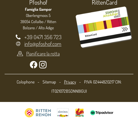
Pfoshof
RittenCard
Famiglia Gamper
Oberlengmoos 5
39054 Collalbo / Ritten
Bolzano / Alto Adige
+39 0471 356 723
info@pfoshof.com
Pianificare la rotta
Colophone
-
Sitemap
-
Privacy
-
P.IVA 02444820217 CIN:
IT021072B5DNN8IGUI